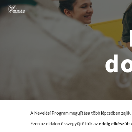
Sk
d
A Nevelési Program megújítása több lépcsőben zajlik.
Ezen az oldalon összegyűjtöttük az
eddig elkészül