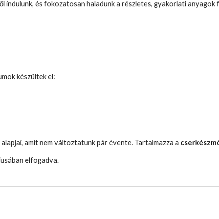
ől indulunk, és fokozatosan haladunk a részletes, gyakorlati anyagok f
mok készültek el:
lapjai, amit nem változtatunk pár évente. Tartalmazza a
cserkészmó
ciusában elfogadva.