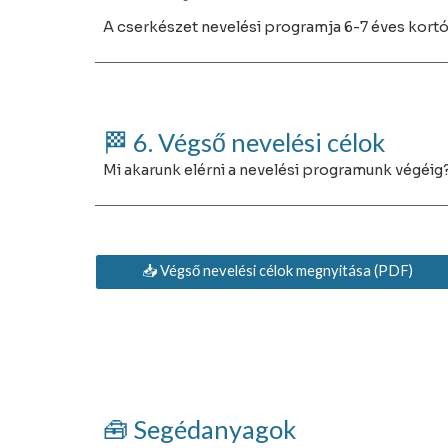
A cserkészet nevelési programja 6-7 éves kortól 
🏁
6
.
Végső nevelési célok
Mi akarunk elérni a nevelési programunk végéig
📥 Végső nevelési célok megnyitása (PDF)
🧰 Segédanyagok