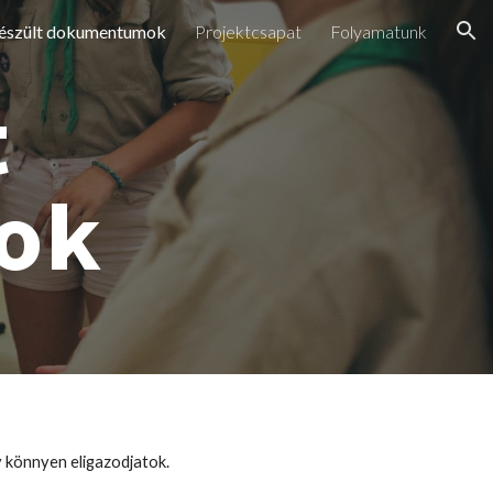
észült dokumentumok
Projektcsapat
Folyamatunk
ion
t
ok
gy könnyen eligazodjatok.