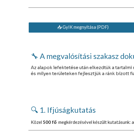
📥 GyIK megnyitása (PDF)
🔧 A megvalósítási szakasz d
Az alapok lefektetése után elkezdtük a tartalmi 
és milyen területeken fejlesztjük a ránk bízott fi
🔍 1. Ifjúságkutatás
Közel
500 fő
megkérdezésével készült kutatásunk: a 