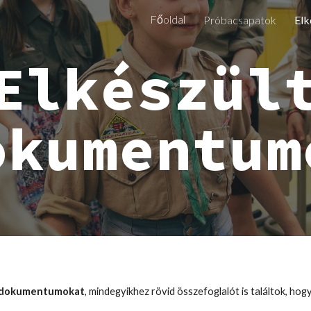
Főoldal
Próbacsapatok
Elk
ip to main content
Skip to navigat
Elkészül
okumentum
t dokumentumokat
, mindegyikhez rövid összefoglalót is találtok, ho