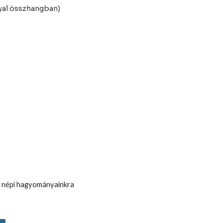
yal összhangban)
 a népi hagyományainkra