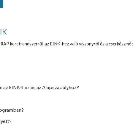
IK
RAP keretrendszerről, az EINK-hez való viszonyról és a cserkészmóds
 az EINK-hez és az Alapszabályhoz?
programban?
lyett?