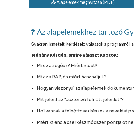
📥 Alapelemek megnyitása (PDF)
❓ Az alapelemekhez tartozó Gy
Gyakran Ismételt Kérdések: válaszok a programról, a 
Néhány kérdés, amire választ kaptok:
Mi ez az egész? Miért most?
Mi az a RAP, és miért használjuk?
Hogyan viszonyul az alapelemek dokumentum
Mit jelent az "ösztönző felnőtt jelenlét"?
Hol vannak a felnőttcserkészek a nevelési 
Miért kilenc a cserkészmódszer pontja öt he