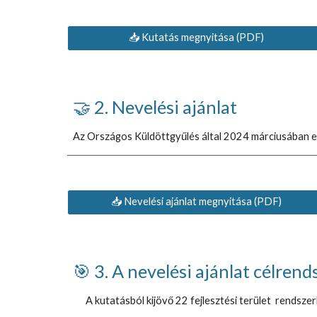
📥 Kutatás megnyitása (PDF)
🤝 2. Nevelési ajánlat
Az Országos Küldöttgyűlés által 2024 már
📥 Nevelési ajánlat megnyitása (PDF)
🎯 3. A nevelési ajánlat célrend
A kutatásból kijövő 22 fejlesztési terület rendszerbe