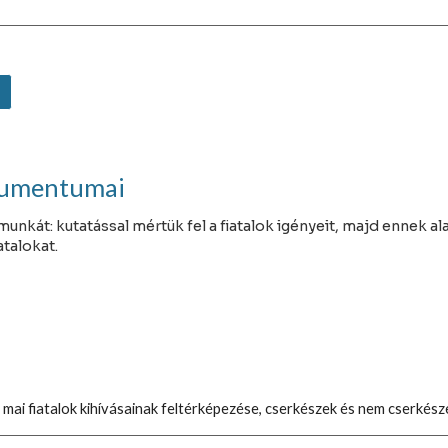
okumentumai
munkát: kutatással mértük fel a fiatalok igényeit, majd ennek a
atalokat.
mai fiatalok kihívásainak feltérképezése, cserkészek és nem cserkés