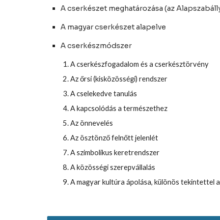
A cserkészet meghatározása (az Alapszabáll
A magyar cserkészet alapelve
A cserkészmódszer
A cserkészfogadalom és a cserkésztörvény
Az őrsi (kisközösségi) rendszer
A cselekedve tanulás
A kapcsolódás a természethez
Az önnevelés
Az ösztönző felnőtt jelenlét
A szimbolikus keretrendszer
A közösségi szerepvállalás
A magyar kultúra ápolása, különös tekintettel